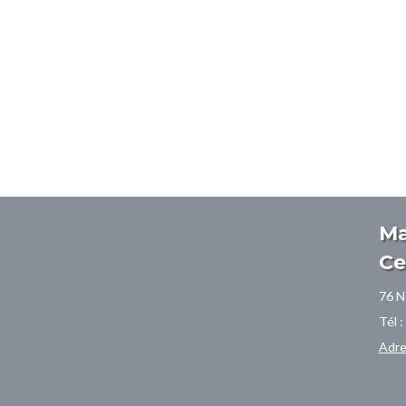
Ma
Ce
76 N
Tél 
Adre